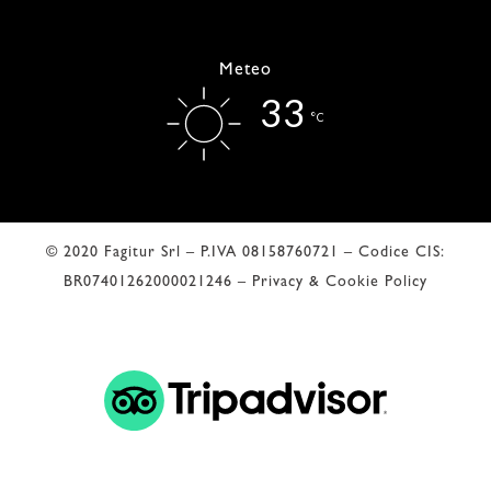
Meteo
33
°C
© 2020 Fagitur Srl – P.IVA 08158760721 – Codice CIS:
BR07401262000021246 –
Privacy & Cookie Policy