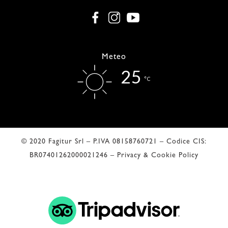
Meteo
25
°C
© 2020 Fagitur Srl – P.IVA 08158760721 – Codice CIS:
BR07401262000021246 –
Privacy & Cookie Policy