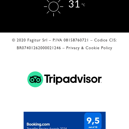
31
°C
© 2020 Fagitur Srl – P.IVA 08158760721 – Codice CIS:
BR07401262000021246 –
Privacy & Cookie Policy
 Valutazione di Google 