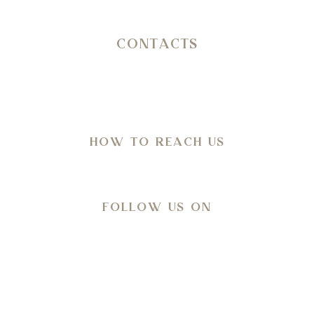
info@petranima.com
CONTACTS
SP 14 Ostuni – Martina Franca KM 11,800
C.da San Salvatore/Settarte
in Agro di Ostuni (Br)
HOW TO REACH US
Directions
FOLLOW US ON
Meteo