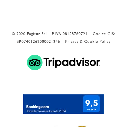
28
°C
© 2020 Fagitur Srl – P.IVA 08158760721 – Codice CIS:
BR07401262000021246 –
Privacy & Cookie Policy
 Valutazione di Google 
4.9