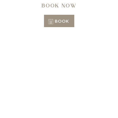
BOOK NOW
BOOK
Conditions of stay
Info & Reservation
+39 351 3809206
Reception
+39 3402407467
E-mail