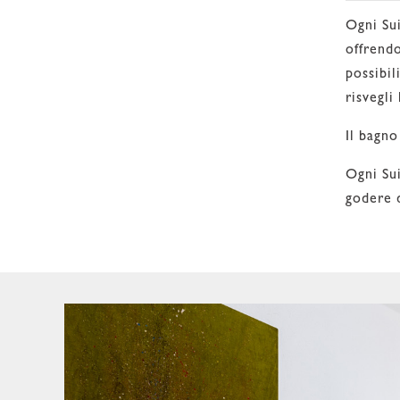
Ogni Sui
offrendo
possibil
risvegli
Il bagno
Ogni Sui
godere d