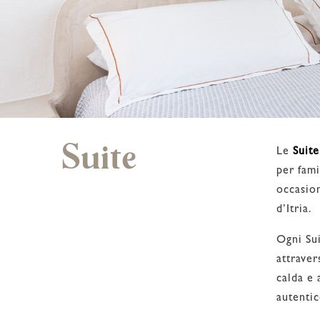
Suite
Le
Suite
per fami
occasion
d’Itria.
Ogni Sui
attraver
calda e 
autentic