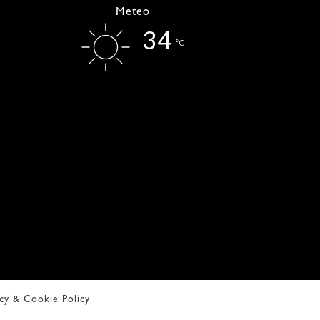
Meteo
34
°C
acy & Cookie Policy