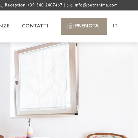
Reception +39 340 2407467
info@petranima.com
|
ENZE
CONTATTI
PRENOTA
IT