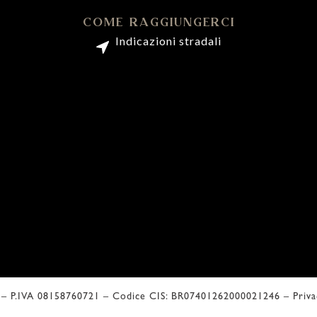
COME RAGGIUNGERCI
Indicazioni stradali
l – P.IVA 08158760721 – Codice CIS: BR07401262000021246 –
Priv