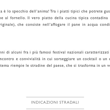
 è lo specchio dell’anima! Tra i piatti tipici che potrete gu
ne al fornello. Il vero piatto della cucina tipica contadina
riginale), che consiste nell’affogare il pane in acqua cond
ni di alcuni fra i più famosi festival nazionali caratterizzat
ncontro e convivialità in cui sorseggiare un cocktail o un 
ema riempie le stradine del paese, che si trasforma in un ve
INDICAZIONI STRADALI