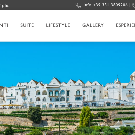
i più.
Info +39 351 3809206
|
NTI
SUITE
LIFESTYLE
GALLERY
ESPERI