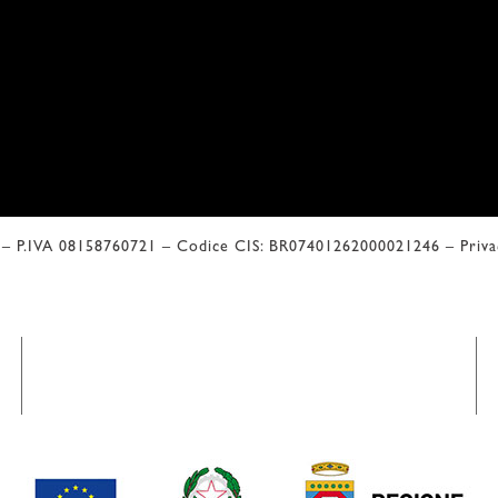
l – P.IVA 08158760721 – Codice CIS: BR07401262000021246 –
Priv
 Valutazione di Google 