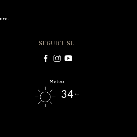
sere.
SEGUICI SU
Meteo
34
°C