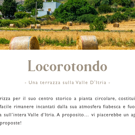
Locorotondo
- Una terrazza sulla Valle D'Itria -
izza per il suo centro storico a pianta circolare, costitu
facile rimanere incantati dalla sua atmosfera fiabesca e fu
a sull’intera Valle d’Itria. A proposito… vi piacerebbe un 
 proposte!